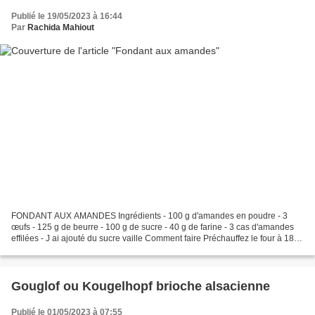
Publié le 19/05/2023 à 16:44
Par
Rachida Mahiout
FONDANT AUX AMANDES Ingrédients - 100 g d'amandes en poudre - 3
œufs - 125 g de beurre - 100 g de sucre - 40 g de farine - 3 cas d'amandes
effilées - J ai ajouté du sucre vaille Comment faire Préchauffez le four à 180°
Mélangez le beurre ramolli avec...
Gouglof ou Kougelhopf brioche alsacienne
Publié le 01/05/2023 à 07:55