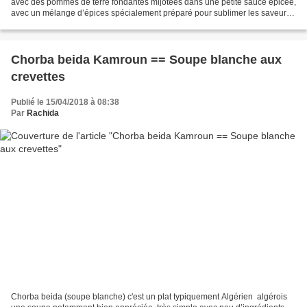
avec des pommes de terre fondantes mijotées dans une petite sauce épicée,
avec un mélange d’épices spécialement préparé pour sublimer les saveurs
authentiques des plats du grand Maghreb...
Chorba beida Kamroun == Soupe blanche aux
crevettes
Publié le 15/04/2018 à 08:38
Par
Rachida
Chorba beida (soupe blanche) c'est un plat typiquement Algérien ️ algérois