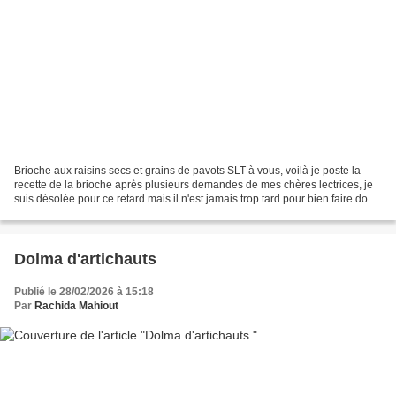
Brioche aux raisins secs et grains de pavots SLT à vous, voilà je poste la
recette de la brioche après plusieurs demandes de mes chères lectrices, je
suis désolée pour ce retard mais il n'est jamais trop tard pour bien faire donc
voici la recette de ma...
Dolma d'artichauts
Publié le 28/02/2026 à 15:18
Par
Rachida Mahiout