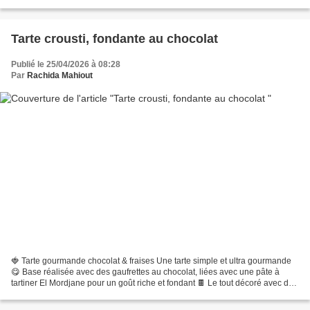
très appréciés pour accompagner un...
Tarte crousti, fondante au chocolat
Publié le 25/04/2026 à 08:28
Par
Rachida Mahiout
🍓 Tarte gourmande chocolat & fraises Une tarte simple et ultra gourmande
😋 Base réalisée avec des gaufrettes au chocolat, liées avec une pâte à
tartiner El Mordjane pour un goût riche et fondant 🍫 Le tout décoré avec de
belles fraises fraîches 🍓 pour...