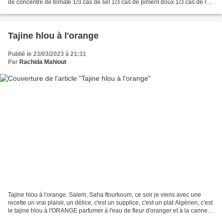
de concentré de tomate 1/3 cas de sel 1/3 cas de piment doux 1/3 cas de ras
el hanout 1/4 cas de...
Tajine hlou à l'orange
Publié le 23/03/2023 à 21:31
Par
Rachida Mahiout
Tajine hlou à l'orange. Salem, Saha ftourkoum, ce soir je viens avec une
recette un vrai plaisir, un délice, c'est un supplice, c'est un plat Algérien, c'est
le tajine hlou à l'ORANGE parfumer à l'eau de fleur d'oranger et à la cannelle
walah une belle...