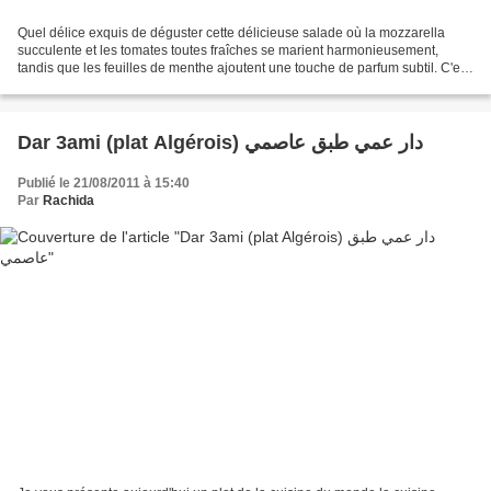
Quel délice exquis de déguster cette délicieuse salade où la mozzarella
succulente et les tomates toutes fraîches se marient harmonieusement,
tandis que les feuilles de menthe ajoutent une touche de parfum subtil. C'est
un véritable régal pour les papilles...
Dar 3ami (plat Algérois) دار عمي طبق عاصمي
Publié le 21/08/2011 à 15:40
Par
Rachida