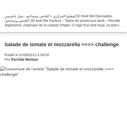
المطبخ الجزائري = القاضي وجماعتو - جواز عاصيمي El Kadi Wa Djamaatou
"القاضي وجماعتو" (El kadi Wa Dyirtou) – Tajine de poulet aux œufs – Recette
Algérienne, originaire de la casbah d'Alger, il s'agit d'un plat royal, ce plat se
fait avec des morceaux de...
Salade de tomate et mozzarella ===> challenge
Publié le 01/08/2023 à 08:00
Par
Rachida Mahiout