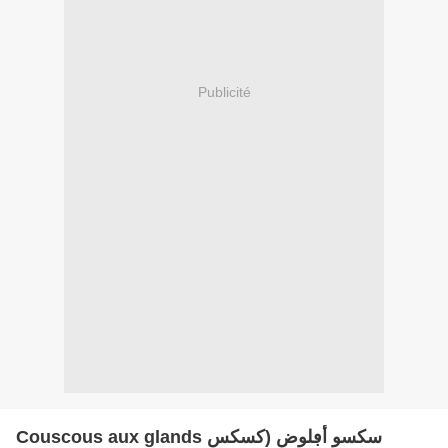
Publicité
Couscous aux glands سكسو أڢلوض (كسكس