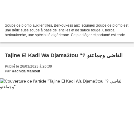
Soupe de plomb aux lentilles, Berkoukess aux légumes Soupe de plomb est
une délicieuse soupe à base de lentilles et de sauce rouge, Chorba
berkoukeche, une spécialité algérienne. Ce plat léger et parfumé est enrichi
d'épices, de coriandre et de menthe...
Tajine El Kadi Wa Djama3tou "? القاضي وجماعتو
Publié le 26/03/2023 à 20:39
Par
Rachida Mahiout