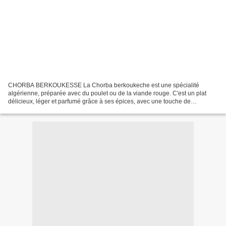
CHORBA BERKOUKESSE La Chorba berkoukeche est une spécialité
algérienne, préparée avec du poulet ou de la viande rouge. C'est un plat
délicieux, léger et parfumé grâce à ses épices, avec une touche de
coriandre et de menthe fraîche. Les légumes y sont...