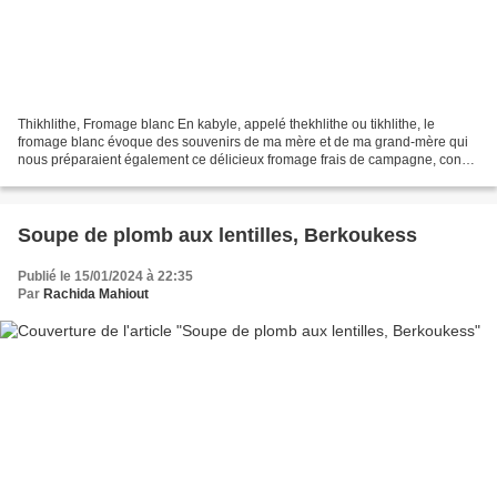
Thikhlithe, Fromage blanc En kabyle, appelé thekhlithe ou tikhlithe, le
fromage blanc évoque des souvenirs de ma mère et de ma grand-mère qui
nous préparaient également ce délicieux fromage frais de campagne, connu
sous le nom de thekhlithe ou tikhlithe,...
Soupe de plomb aux lentilles, Berkoukess
Publié le 15/01/2024 à 22:35
Par
Rachida Mahiout