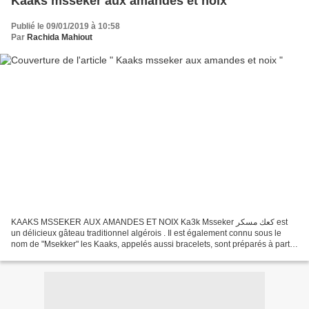
Kaaks msseker aux amandes et noix
Publié le 09/01/2019 à 10:58
Par
Rachida Mahiout
KAAKS MSSEKER AUX AMANDES ET NOIX Ka3k Msseker كعك مسكر est
un délicieux gâteau traditionnel algérois . Il est également connu sous le
nom de "Msekker" les Kaaks, appelés aussi bracelets, sont préparés à partir
de farine et sont farcis d'amandes ou de...