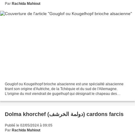
Par
Rachida Mahiout
Gouglof ou Kougelhopf brioche alsacienne est une spécialité alsacienne
tirant son origine d'Autriche, de la Tchéquie et du sud de l'Allemagne.
L'origine du mot viendrait de gugelhupf qui désignait le chapeau des
parlementaires strasbourgeois, certains...
Dolma khorchef (دولمة الخرشف) cardons farcis
Publié le 02/05/2024 à 09:05
Par
Rachida Mahiout