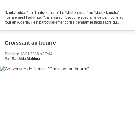
"khobz eddar" ou "khobz koucha" Le "khobz eddar" ou "khobz koucha"
littéralement traduit par "pain maison", est une spécialité de pain cuite au
four en Algérie. Il est particulièrement prisé pendant le mois sacré du
Ramadan, où il accompagne souvent la...
Croissant au beurre
Publié le 18/01/2016 à 17:04
Par
Rachida Mahiout