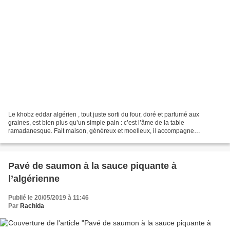
Le khobz eddar algérien , tout juste sorti du four, doré et parfumé aux
graines, est bien plus qu’un simple pain : c’est l’âme de la table
ramadanesque. Fait maison, généreux et moelleux, il accompagne
parfaitement une bonne chorba bien chaude , riche...
Pavé de saumon à la sauce piquante à
l’algérienne
Publié le 20/05/2019 à 11:46
Par
Rachida