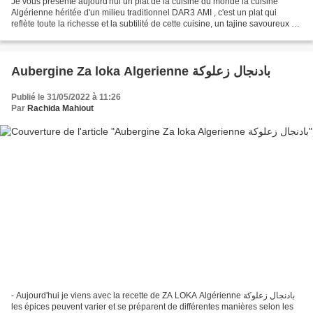
Je vous présente aujourd'hui un plat de la cuisine du monde la cuisine
Algérienne héritée d'un milieu traditionnel DAR3 AMI , c'est un plat qui
reflète toute la richesse et la subtilité de cette cuisine, un tajine savoureux et
très parfumé, il se prépare...
Aubergine Za loka Algerienne بادنجال زعلوكة
Publié le 31/05/2022 à 11:26
Par
Rachida Mahiout
- Aujourd'hui je viens avec la recette de ZA LOKA Algérienne بادنجال زعلوكة
les épices peuvent varier et se préparent de différentes manières selon les