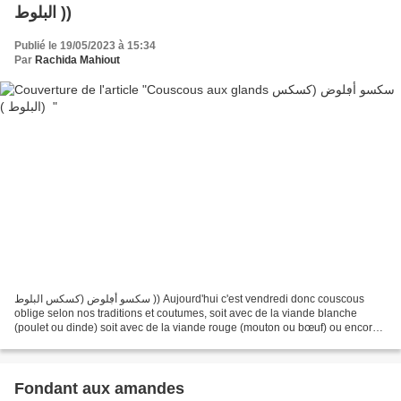
البلوط ))
Publié le 19/05/2023 à 15:34
Par
Rachida Mahiout
سكسو أڢلوض (كسكس البلوط )) Aujourd'hui c'est vendredi donc couscous
oblige selon nos traditions et coutumes, soit avec de la viande blanche
(poulet ou dinde) soit avec de la viande rouge (mouton ou bœuf) ou encore
avec du poisson ou de la merguez du grand...
Fondant aux amandes