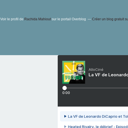
Voir le profil de
Rachida Mahiout
sur le portail Overblog
Créer un blog gratuit s
AlloCiné
La VF de Leonardo
0:00
La VF de Leonardo DiCaprio et To
Heated Rivalry, le débrief - Episod