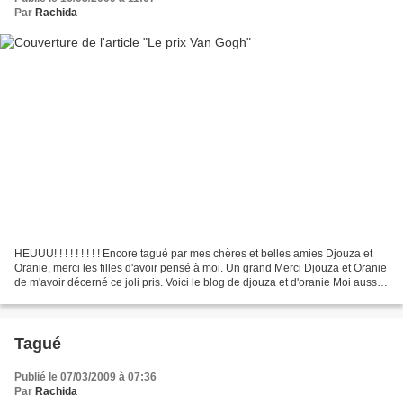
Par
Rachida
HEUUU! ! ! ! ! ! ! ! ! Encore tagué par mes chères et belles amies Djouza et
Oranie, merci les filles d'avoir pensé à moi. Un grand Merci Djouza et Oranie
de m'avoir décerné ce joli pris. Voici le blog de djouza et d'oranie Moi aussi
j'y passe tous les...
Tagué
Publié le 07/03/2009 à 07:36
Par
Rachida