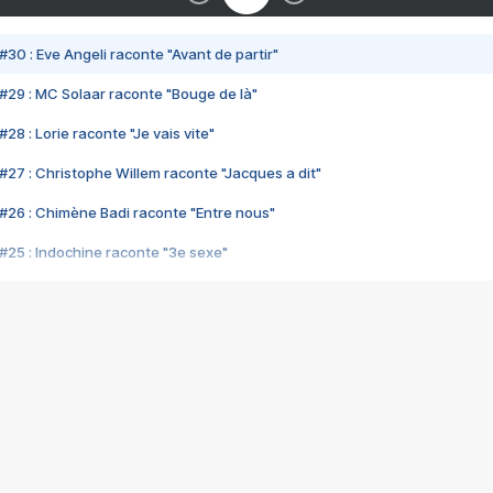
#30 : Eve Angeli raconte "Avant de partir"
#29 : MC Solaar raconte "Bouge de là"
28 : Lorie raconte "Je vais vite"
#27 : Christophe Willem raconte "Jacques a dit"
#26 : Chimène Badi raconte "Entre nous"
#25 : Indochine raconte "3e sexe"
#24 : Zaho raconte "C'est chelou"
#23 : Patrick Bruel raconte "Au café des délices"
#22 : Kyo raconte "Le chemin"
#21 : Nolwenn Leroy raconte "Cassé"
#20 : Patrick Hernandez raconte "Born to be alive"
#19 : Lorie raconte "Près de moi"