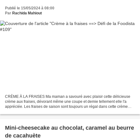
Publié le 15/05/2024 à 08:00
Par
Rachida Mahiout
CRÈME À LA FRAISES Ma maman a savouré avec plaisir cette délicieuse
crème aux fraises, dévorant même une coupe et demie tellement elle l'a
appréciée. Les fraises de saison sont toujours un régal dans cette crème
onctueuse. Ingrédients: 600 g de fraises...
Mini-cheesecake au chocolat, caramel au beurre
de cacahuète