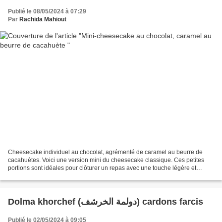
Publié le 08/05/2024 à 07:29
Par
Rachida Mahiout
Cheesecake individuel au chocolat, agrémenté de caramel au beurre de
cacahuètes. Voici une version mini du cheesecake classique. Ces petites
portions sont idéales pour clôturer un repas avec une touche légère et
délicieuse. Ce cheesecake individuel alliant...
Dolma khorchef (دولمة الخرشف) cardons farcis
Publié le 02/05/2024 à 09:05