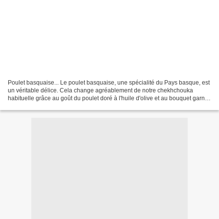
Poulet basquaise... Le poulet basquaise, une spécialité du Pays basque, est
un véritable délice. Cela change agréablement de notre chekhchouka
habituelle grâce au goût du poulet doré à l'huile d'olive et au bouquet garni
ajouté au mélange. C'est un plaisir...