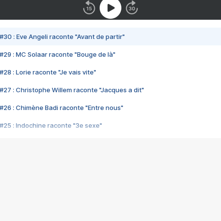
#30 : Eve Angeli raconte "Avant de partir"
#29 : MC Solaar raconte "Bouge de là"
28 : Lorie raconte "Je vais vite"
#27 : Christophe Willem raconte "Jacques a dit"
#26 : Chimène Badi raconte "Entre nous"
#25 : Indochine raconte "3e sexe"
#24 : Zaho raconte "C'est chelou"
#23 : Patrick Bruel raconte "Au café des délices"
#22 : Kyo raconte "Le chemin"
#21 : Nolwenn Leroy raconte "Cassé"
#20 : Patrick Hernandez raconte "Born to be alive"