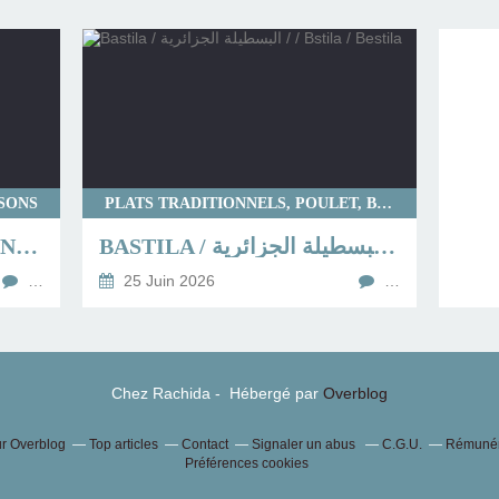
SSONS
PLATS TRADITIONNELS, POULET, BOUREKS
ADJIDJETTES DE SARDINES (BOULETTES DE SARDINES)
BASTILA / البسطيلة الجزائرية / / BSTILA / BESTILA
…
25 Juin 2026
…
Chez Rachida - Hébergé par
Overblog
ur Overblog
Top articles
Contact
Signaler un abus
C.G.U.
Rémunéra
Préférences cookies