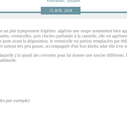
Ramadan
,
Soupes
15
AVR.
2018
st un plat typiquement Algérien
️ algérois une soupe notamment bien app
ulets, vermicelles, pois chiches parfumée à la cannelle, elle est agrém
 juste avant la dégustation, le vermicelle est parfois remplacées par tlitl
 et surtout très peu grasse, accompagnée d'un bon khobz adar elle n'en se
aquelle j’ai ajouté des crevettes pour lui donner une touche différente. 
abituelle.
iles par exemple)