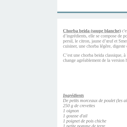
Chorba beida (soupe blanche)
c'e
d’ingrédients, elle se compose de po
persil, le citron, jaune d’œuf et Smen
cuisiner, une chorba légère, digeste
C’est une chorba beida classique, à l
change agréablement de la version h
Ingrédients
De petits morceaux de poulet (les a
250 g de crevettes
1 oignon
1 gousse d'ail
1 poignet de pois chiche
1 petite pomme de terre