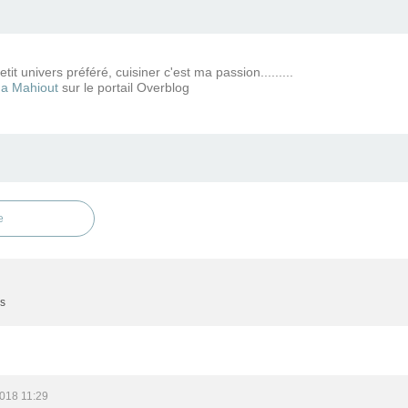
tit univers préféré, cuisiner c'est ma passion.........
a Mahiout
sur le portail Overblog
e
es
018 11:29