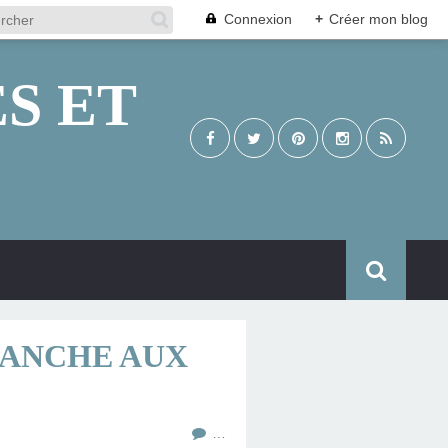
Connexion
+
Créer mon blog
S ET
LANCHE AUX
…