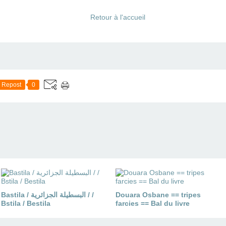
Retour à l'accueil
Repost
0
Bastila / البسطيلة الجزائرية / /
Douara Osbane == tripes
Bstila / Bestila
farcies == Bal du livre