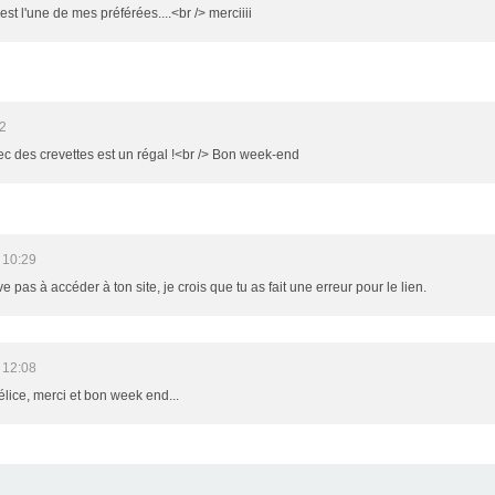
est l'une de mes préférées....<br /> merciiii
2
c des crevettes est un régal !<br /> Bon week-end
 10:29
e pas à accéder à ton site, je crois que tu as fait une erreur pour le lien.
 12:08
lice, merci et bon week end...