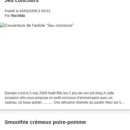
Jeu concours
Publié le 04/05/2009 à 09:51
Par
Rachida
Demain c'est le 5 mai 2009 Nath fête les 2 ans de son joli blog A cette
occasion elle nous propose un petit concours d'anniversaire avec un
cadeau, ce beau pastel............. Une africaine réalisée au pastel Allez sur son
blog ça vaut vraiment le détour....
Smoothie crémeux poire-pomme