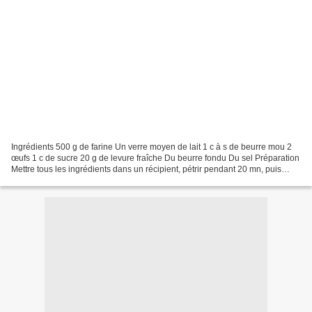
Ingrédients 500 g de farine Un verre moyen de lait 1 c à s de beurre mou 2
œufs 1 c de sucre 20 g de levure fraîche Du beurre fondu Du sel Préparation
Mettre tous les ingrédients dans un récipient, pétrir pendant 20 mn, puis
laisser lever. Couper le pâton...