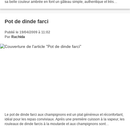
sa belle couleur ambrée en font un gâteau simple, authentique et très
gourmand. Ingrédients 2 coings bien...
Pot de dinde farci
Publié le 19/04/2009 à 11:02
Par
Rachida
Le pot de dinde farci aux champignons est un plat généreux et réconfortant,
idéal pour les repas conviviaux. Après une première cuisson à la vapeur, les
rouleaux de dinde farcis à la moutarde et aux champignons sont
délicatement panés à la chapelure puis...