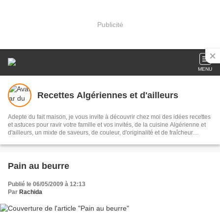
Publicité
MENU
Recettes Algériennes et d'ailleurs
Adepte du fait maison, je vous invite à découvrir chez moi des idées recettes
et astuces pour ravir votre famille et vos invités, de la cuisine Algérienne et
d'ailleurs, un mixte de saveurs, de couleur, d'originalité et de fraîcheur
j'espère que vous serez ravi de votre balade sur mon blog, merci.
Pain au beurre
Publié le 06/05/2009 à 12:13
Par
Rachida