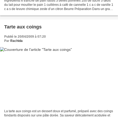
Ingrédients 6 tranche de pain rassis 3 belles pommes 100 de sucre 3 œufs
du lait pour mouiller le pain 1 cuillères à café de cannelle 1 c a c de vanille 1
c a s de levure chimique zeste d’un citron Beurre Préparation Dans un grand
récipient mettre le...
Tarte aux coings
Publié le 20/04/2009 à 07:20
Par
Rachida
La tarte aux coings est un dessert doux et parfumé, préparé avec des coings
fondants disposés sur une pâte dorée. Sa saveur délicatement acidulée et