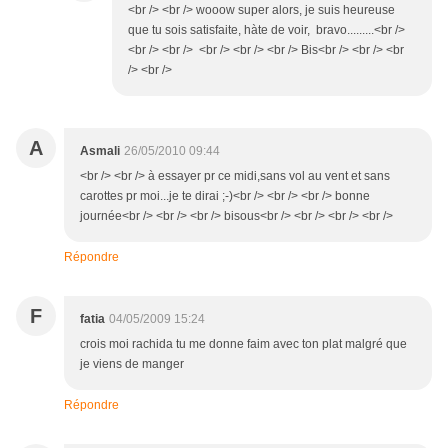
<br /> <br /> wooow super alors, je suis heureuse
que tu sois satisfaite, hàte de voir, bravo.........<br />
<br /> <br /> <br /> <br /> <br /> Bis<br /> <br /> <br
/> <br />
A
Asmali
26/05/2010 09:44
<br /> <br /> à essayer pr ce midi,sans vol au vent et sans
carottes pr moi...je te dirai ;-)<br /> <br /> <br /> bonne
journée<br /> <br /> <br /> bisous<br /> <br /> <br /> <br />
Répondre
F
fatia
04/05/2009 15:24
crois moi rachida tu me donne faim avec ton plat malgré que
je viens de manger
Répondre