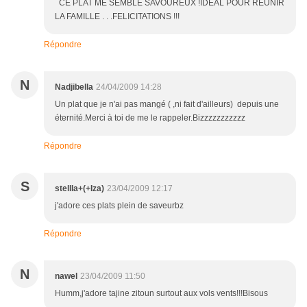
CE PLAT ME SEMBLE SAVOUREUX !IDEAL POUR REUNIR
LA FAMILLE . . .FELICITATIONS !!!
Répondre
N
Nadjibella
24/04/2009 14:28
Un plat que je n'ai pas mangé ( ,ni fait d'ailleurs) depuis une
éternité.Merci à toi de me le rappeler.Bizzzzzzzzzzz
Répondre
S
stellla+(+Iza)
23/04/2009 12:17
j'adore ces plats plein de saveurbz
Répondre
N
nawel
23/04/2009 11:50
Humm,j'adore tajine zitoun surtout aux vols vents!!!Bisous