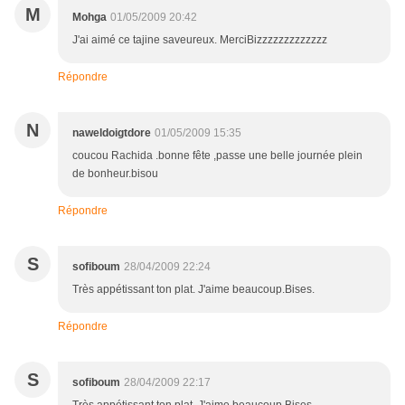
M
Mohga
01/05/2009 20:42
J'ai aimé ce tajine saveureux. MerciBizzzzzzzzzzzzz
Répondre
N
naweldoigtdore
01/05/2009 15:35
coucou Rachida .bonne fête ,passe une belle journée plein
de bonheur.bisou
Répondre
S
sofiboum
28/04/2009 22:24
Très appétissant ton plat. J'aime beaucoup.Bises.
Répondre
S
sofiboum
28/04/2009 22:17