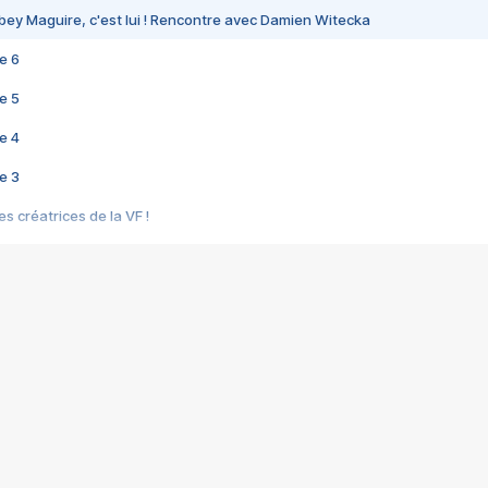
bey Maguire, c'est lui ! Rencontre avec Damien Witecka
e 6
e 5
e 4
e 3
s créatrices de la VF !
e 2
e 1
e Mektoub My Love arrive enfin ! Rencontre avec Shaïn Boumedine et Sal
i : après Toni en famille
elle réalise le bouleversant Dites lui que je l'aime
ais ! Rencontre autour de Vie privée de Rebecca Zlotowski