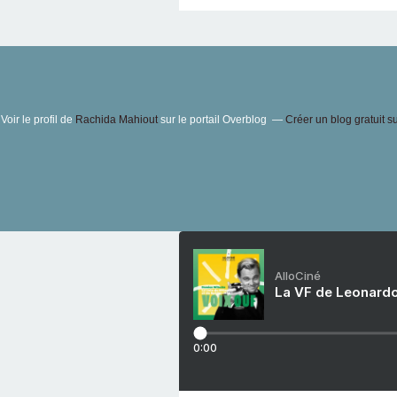
Voir le profil de
Rachida Mahiout
sur le portail Overblog
Créer un blog gratuit s
AlloCiné
La VF de Leonardo
0:00