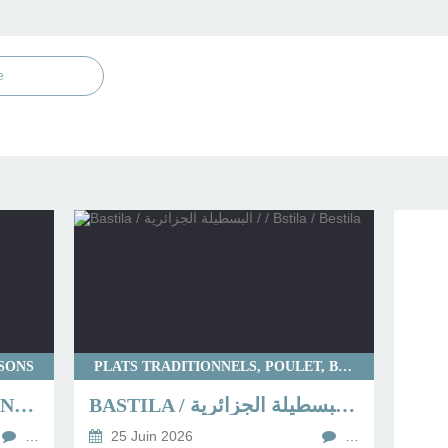
e
SSONS
PLATS TRADITIONNELS, POULET, BOUREKS
ADJIDJETTES DE SARDINES (BOULETTES DE SARDINES)
BASTILA / البسطيلة الجزائرية / / BSTILA / BESTILA
…
25 Juin 2026
…