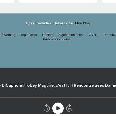
Chez Rachida - Hébergé par
Overblog
ur Overblog
Top articles
Contact
Signaler un abus
C.G.U.
Rémunéra
Préférences cookies
 DiCaprio et Tobey Maguire, c'est lui ! Rencontre avec Dam