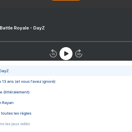
 Battle Royale - DayZ
 DayZ
 a 13 ans (et vous l'avez ignoré)
e (littéralement)
im Rayan
 toutes les règles
s les jeux vidéo