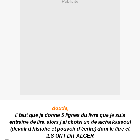
Publicité
Je suis
tagué
par
douda
,
merci de m'avoir choisie..
il faut que je donne
5 lignes
du livre que je suis
entraine
de lire, alors j'ai choisi un
de aicha
kassoul
(devoir d'histoire et pouvoir d'écrire) dont le titre et
ILS ONT DIT ALGER