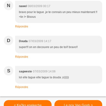
N
nawel
08/03/2009 00:17
bravo pour le tague ,je te connais un peu mieux maintenant !!
<br /> Bisous
Répondre
D
Douda
07/03/2009 14:17
super!!! on en decouvre un peu de toi!! bravo!!
Répondre
S
sagweste
07/03/2009 14:06
lol elle tague elle tague la douda ;o)))))
Répondre
< Ka3ks enekeche
Le prix Van Gogh >