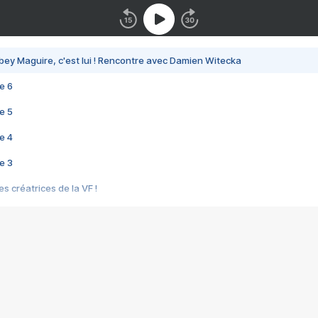
bey Maguire, c'est lui ! Rencontre avec Damien Witecka
e 6
e 5
e 4
e 3
s créatrices de la VF !
e 2
e 1
e Mektoub My Love arrive enfin ! Rencontre avec Shaïn Boumedine et Sal
i : après Toni en famille
elle réalise le bouleversant Dites lui que je l'aime