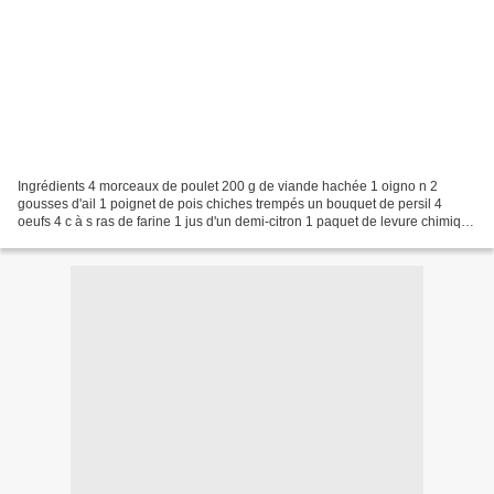
Ingrédients 4 morceaux de poulet 200 g de viande hachée 1 oigno n 2
gousses d'ail 1 poignet de pois chiches trempés un bouquet de persil 4
oeufs 4 c à s ras de farine 1 jus d'un demi-citron 1 paquet de levure chimique
1/2 c à c de poivre noire 1/2 c à...