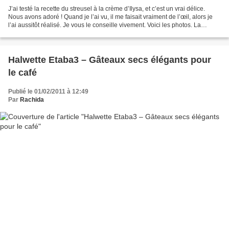
J’ai testé la recette du streusel à la crème d’Ilysa, et c’est un vrai délice.
Nous avons adoré ! Quand je l’ai vu, il me faisait vraiment de l’œil, alors je
l’ai aussitôt réalisé. Je vous le conseille vivement. Voici les photos. La
recette c'est sur...
Halwette Etaba3 – Gâteaux secs élégants pour
le café
Publié le 01/02/2011 à 12:49
Par
Rachida