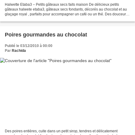
Halwette Etaba3 – Petits gâteaux secs faits maison De délicieux petits
gâteaux halwete etaba3, gâteaux secs fondants, décorés au chocolat et au
glaçage royal , parfaits pour accompagner un café ou un thé. Des douceurs
simples et élégantes, idéales pour...
Poires gourmandes au chocolat
Publié le 03/12/2010 à 00:00
Par
Rachida
Des poires entières, cuite dans un petit sirop, tendres et délicatement