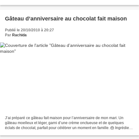
grillées et moulues Préparation du biscuit Fouetter...
Gâteau d’anniversaire au chocolat fait maison
Publié le 20/10/2010 à 20:27
Par
Rachida
J’ai préparé ce gâteau fait maison pour l’anniversaire de mon mari. Un
gâteau moelleux et léger, garni d’une crème onctueuse et de quelques
éclats de chocolat, parfait pour célébrer un moment en famille. 🎂 Ingrédients
La génoise 5 œufs 160 g de sucre...