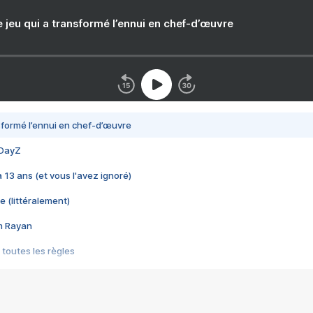
e jeu qui a transformé l’ennui en chef-d’œuvre
nsformé l’ennui en chef-d’œuvre
 DayZ
 a 13 ans (et vous l'avez ignoré)
e (littéralement)
im Rayan
 toutes les règles
s les jeux vidéo
us choquant de Rockstar ? - Le scandale BULLY