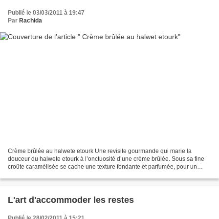
Publié le 03/03/2011 à 19:47
Par
Rachida
Crème brûlée au halwete etourk Une revisite gourmande qui marie la
douceur du halwete etourk à l’onctuosité d’une crème brûlée. Sous sa fine
croûte caramélisée se cache une texture fondante et parfumée, pour un
dessert à la fois simple, raffiné et fait...
L'art d'accommoder les restes
Publié le 28/02/2011 à 15:21