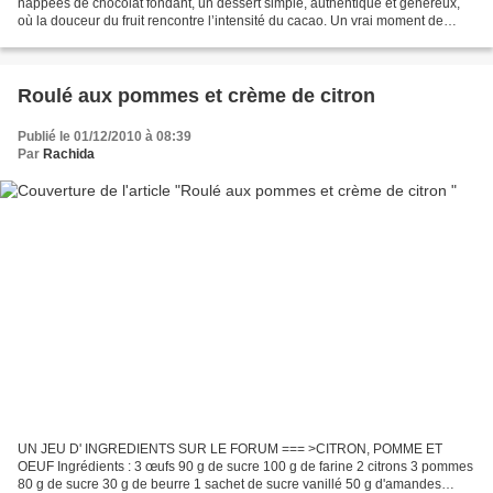
nappées de chocolat fondant, un dessert simple, authentique et généreux,
où la douceur du fruit rencontre l’intensité du cacao. Un vrai moment de
gourmandise naturel. Ingrédients...
Roulé aux pommes et crème de citron
Publié le 01/12/2010 à 08:39
Par
Rachida
UN JEU D' INGREDIENTS SUR LE FORUM === >CITRON, POMME ET
OEUF Ingrédients : 3 œufs 90 g de sucre 100 g de farine 2 citrons 3 pommes
80 g de sucre 30 g de beurre 1 sachet de sucre vanillé 50 g d'amandes