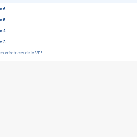
e 6
e 5
e 4
e 3
s créatrices de la VF !
e 2
e 1
e Mektoub My Love arrive enfin ! Rencontre avec Shaïn Boumedine et Sal
i : après Toni en famille
elle réalise le bouleversant Dites lui que je l'aime
ais ! Rencontre autour de Vie privée de Rebecca Zlotowski
 de Marguerite, Grave... Rencontre avec Ella Rumpf