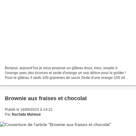
Bonjour, aujourd’hui je vous propose un gâteau doux, mou, souple à
l'orange avec des écorces et zeste d'orange un vrai délice pour le goûter !
Pour le gâteau 3 œufs 100 grammes de sucre Zeste d'une orange 100 ml
d'huile végétale 180 g de farine 1 sachet...
Brownie aux fraises et chocolat
Publié le 16/06/2022 à 14:21
Par
Rachida Mahiout