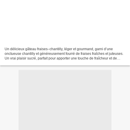
Un délicieux gâteau fraises–chantilly, léger et gourmand, garni d’une
onctueuse chantilly et généreusement fourré de fraises fraîches et juteuses.
Un vrai plaisir sucré, parfait pour apporter une touche de fraîcheur et de
douceur à chaque bouchée. 04/08/2021 Ingrédients:...