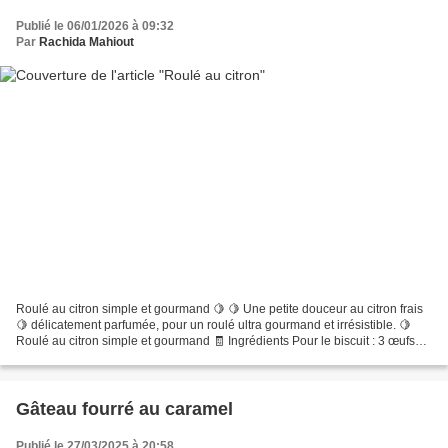
Publié le 06/01/2026 à 09:32
Par
Rachida Mahiout
Roulé au citron simple et gourmand 🍋 🍋 Une petite douceur au citron frais
🍋 délicatement parfumée, pour un roulé ultra gourmand et irrésistible. 🍋
Roulé au citron simple et gourmand 🧾 Ingrédients Pour le biscuit : 3 œufs
100 g de sucre 100 ml de lait...
Gâteau fourré au caramel
Publié le 27/03/2025 à 20:58