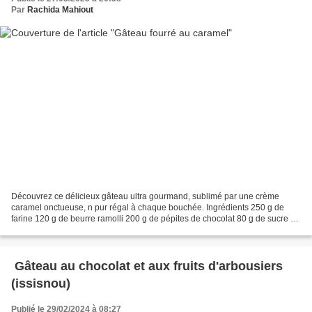
Par
Rachida Mahiout
Découvrez ce délicieux gâteau ultra gourmand, sublimé par une crème
caramel onctueuse, n pur régal à chaque bouchée. Ingrédients 250 g de
farine 120 g de beurre ramolli 200 g de pépites de chocolat 80 g de sucre en
poudre 1 œuf 80 g de pâte de datte 1/2...
Gâteau au chocolat et aux fruits d'arbousiers
(issisnou)
Publié le 29/02/2024 à 08:27