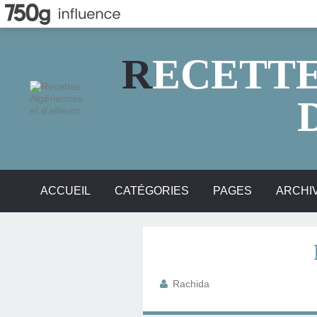
R
ECETTE
ACCUEIL
CATÉGORIES
PAGES
ARCHI
DÉFI ENTRE BLOGUEUSES (20)
CONCOURS DE CUISINE... (11)
PLATS TRADITIONNELS (249)
MES RECETTES - VOS... (21)
RECETTES SPÉCIAL... (129)
GATEAUX D'AILLEURS (111)
GÂTEAUX TRADITIONNELS
PETITS SALÉS, PAIN... (43)
JEUX SUR LE FORUM (29)
TAJINES SUCRÉS (17)
PLAT D'AILLEURS (59)
GATEAUX SECS (16)
ENTRÉES PLAT (26)
CONFITURES (20)
COUSCOUS (16)
DESSERTS (31)
LES ABATS (16)
BRIOCHES (14)
POISSONS (20)
BOISSONS (12)
BOUREKS (17)
SALADES (20)
DIVERS (102)
SOUPES (21)
TAJINES (80)
POULET (12)
TARTES (22)
VIDÉOS (17)
PAINS (16)
ALBUM - PLATS-TR
ALBUM - VIANDES
ALBUM - BOUREKS
ALBUM - CONF
ALBUM DES SAL
ALBUM - PÂTE
ALBUM - BOI
ALBUM - POI
ALBUM - GAT
ALBUM - SAL
ALBUM - CR
ALBUM - TA
ALBUM - PIZ
(147)
TOURTE,QUI
TRADITIONN
Rachida