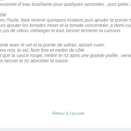
sserole d''eau bouillante pour
quelques secondes
, puis peler, 
côté
c l'huile, faire revenir quelques instants puis ajouter le poivre no
 puis ajouter les tomates mixer et la tomate concentrée, a demi-
le jus de citron, mélanger le tout, laisser terminer la cuisson.
ante avec le sel et la pointe de safran, laisser cuire.
 noir, le sel, faire frire et mettre de côté.
 et que la sauce rouge, mettre le riz dans une grande poêle, ver
ux laisser le riz absorber la sauce.
Retour à l'accueil