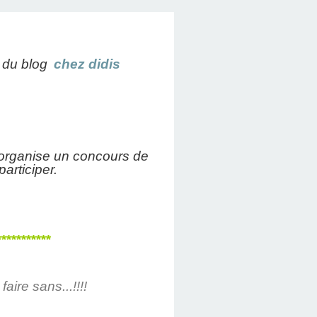
 du blog
chez didis
a organise un concours de
articiper.
***********
aire sans...!!!!