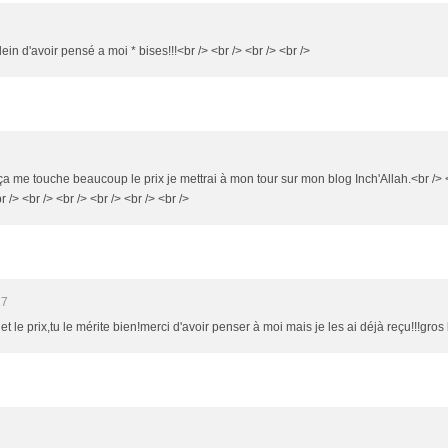
plein d'avoir pensé a moi * bises!!!<br /> <br /> <br /> <br />
k ça me touche beaucoup le prix je mettrai à mon tour sur mon blog Inch'Allah.<br /> <
/> <br /> <br /> <br /> <br /> <br />
27
 et le prix,tu le mérite bien!merci d'avoir penser à moi mais je les ai déjà reçu!!!gros