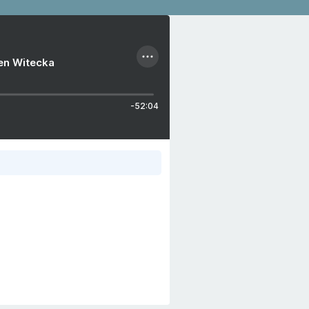
ien Witecka
-52:04