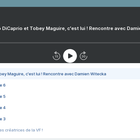
 DiCaprio et Tobey Maguire, c'est lui ! Rencontre avec Dam
bey Maguire, c'est lui ! Rencontre avec Damien Witecka
e 6
e 5
e 4
e 3
s créatrices de la VF !