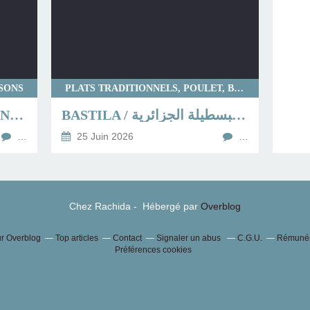
SSONS
PLATS TRADITIONNELS, POULET, BOUREKS
ADJIDJETTES DE SARDINES (BOULETTES DE SARDINES)
BASTILA / البسطيلة الجزائرية / / BSTILA / BESTILA
…
25 Juin 2026
…
Chez Rachida - Hébergé par
Overblog
ur Overblog
Top articles
Contact
Signaler un abus
C.G.U.
Rémunéra
Préférences cookies