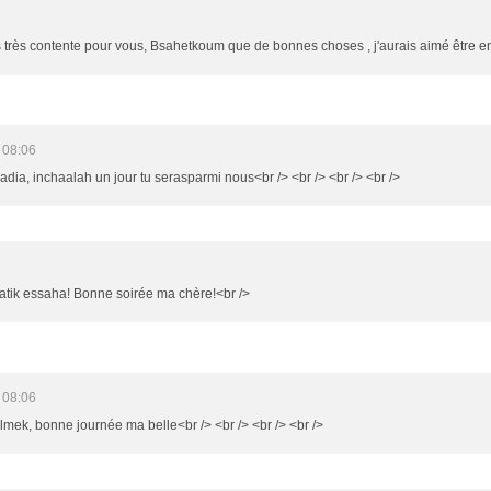
 très contente pour vous, Bsahetkoum que de bonnes choses , j'aurais aimé être e
 08:06
aadia, inchaalah un jour tu serasparmi nous<br /> <br /> <br /> <br />
aatik essaha! Bonne soirée ma chère!<br />
 08:06
selmek, bonne journée ma belle<br /> <br /> <br /> <br />