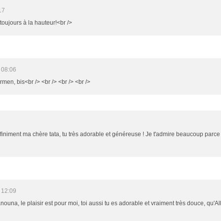
17
toujours à la hauteur!<br />
 08:06
rmen, bis<br /> <br /> <br /> <br />
infiniment ma chère tata, tu très adorable et généreuse ! Je t'admire beaucoup par
 12:09
nouna, le plaisir est pour moi, toi aussi tu es adorable et vraiment très douce, qu'All