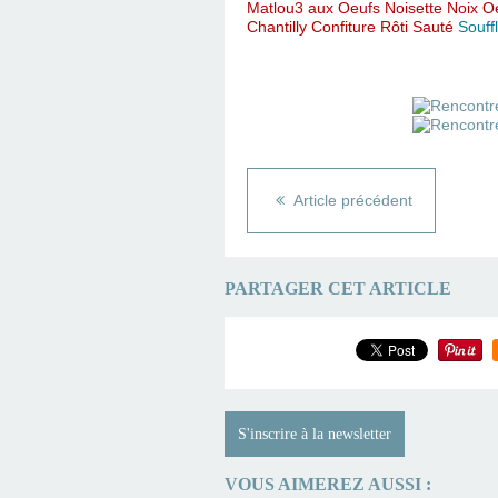
Matlou3 aux Oeufs
Noisette
Noix
O
Chantilly
Confiture
Rôti
Sauté
Souff
Article précédent
PARTAGER CET ARTICLE
S'inscrire à la newsletter
VOUS AIMEREZ AUSSI :