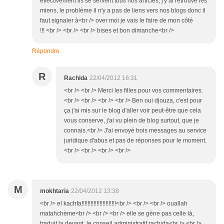
effectivement ils se servent tous nos articles, j'y ai retrouvé les
miens, le problème il n'y a pas de liens vers nos blogs donc il
faut signaler à<br /> over moi je vais le faire de mon côté
!!! <br /> <br /> <br /> bises et bon dimanche<br />
Répondre
R
Rachida
22/04/2012 16:31
<br /> <br /> Merci les filles pour vos commentaires.
<br /> <br /> <br /> <br /> Ben oui djouza, c'est pour
ça j'ai mis sur le blog d'aller voir peut-être que cela
vous conserve, j'ai vu plein de blog surtout, que je
connais.<br /> J'ai envoyé trois messages au service
juridique d'abus et pas de réponses pour le moment.
<br /> <br /> <br /> <br />
M
mokhtaria
22/04/2012 13:38
<br /> el kachfa!!!!!!!!!!!!!!!!!!!!!!!<br /> <br /> <br /> ouallah
matahchème<br /> <br /> <br /> elle se gène pas celle là,
traduit la devant le conseil administratif rachida<br /> <br />