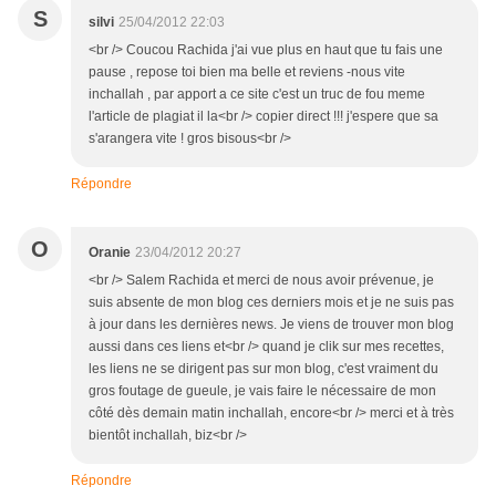
S
silvi
25/04/2012 22:03
<br /> Coucou Rachida j'ai vue plus en haut que tu fais une
pause , repose toi bien ma belle et reviens -nous vite
inchallah , par apport a ce site c'est un truc de fou meme
l'article de plagiat il la<br /> copier direct !!! j'espere que sa
s'arangera vite ! gros bisous<br />
Répondre
O
Oranie
23/04/2012 20:27
<br /> Salem Rachida et merci de nous avoir prévenue, je
suis absente de mon blog ces derniers mois et je ne suis pas
à jour dans les dernières news. Je viens de trouver mon blog
aussi dans ces liens et<br /> quand je clik sur mes recettes,
les liens ne se dirigent pas sur mon blog, c'est vraiment du
gros foutage de gueule, je vais faire le nécessaire de mon
côté dès demain matin inchallah, encore<br /> merci et à très
bientôt inchallah, biz<br />
Répondre