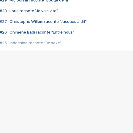
#29 : MC Solaar raconte "Bouge de là"
28 : Lorie raconte "Je vais vite"
#27 : Christophe Willem raconte "Jacques a dit"
#26 : Chimène Badi raconte "Entre nous"
#25 : Indochine raconte "3e sexe"
#24 : Zaho raconte "C'est chelou"
#23 : Patrick Bruel raconte "Au café des délices"
#22 : Kyo raconte "Le chemin"
#21 : Nolwenn Leroy raconte "Cassé"
#20 : Patrick Hernandez raconte "Born to be alive"
#19 : Lorie raconte "Près de moi"
#18 : Michael Jones raconte "A nos actes manqués" (avec Jean-Jacque
#17 : Khaled raconte "Aïcha"