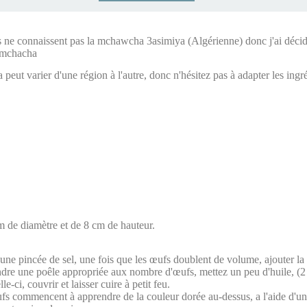
s ne connaissent pas la mchawcha 3asimiya (Algérienne) donc j'ai décidé 
a mchacha
ut varier d'une région à l'autre, donc n'hésitez pas à adapter les ingré
cm de diamètre et de 8 cm de hauteur.
une pincée de sel, une fois que les œufs doublent de volume, ajouter la fa
ndre une poêle appropriée aux nombre d'œufs, mettez un peu d'huile, (2 c à
-ci, couvrir et laisser cuire à petit feu.
s commencent à apprendre de la couleur dorée au-dessus, a l'aide d'un 