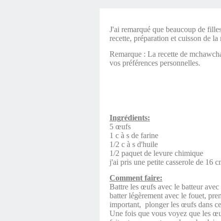
J'ai remarqué que beaucoup de fille
recette, préparation et cuisson de l
Remarque : La recette de mchawcha pe
vos préférences personnelles.
Ingrédients:
5 œufs
1 c à s de farine
1/2 c à s d'huile
1/2 paquet de levure chimique
j'ai pris une petite casserole de 16 
Comment faire:
Battre les œufs avec le batteur avec 
batter légèrement avec le fouet, pre
important, plonger les œufs dans celle
Une fois que vous voyez que les œuf