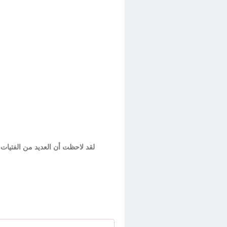
لقد لاحظت أن العديد من الفتيات لا يعرفون مشاوشا 3اسيمييا (الجزائرية) لذلك قررت 