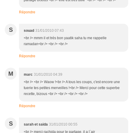
partage bisous <br /> elle est tres utile <br /> <br /> <br />
Répondre
S
souad
31/01/2010 07:43
<br /> mmm il et trés bon yaatik saha tu me rappelle
ramadan<br /> <br /> <br />
Répondre
M
marc
31/01/2010 04:39
<br /> <br /> Waow !<br /> A tous les coups, c'est encore une
tuerie tes petites merveilles !<br /> Merci pour cette superbe
recette, bizous <br /> <br /> <br /> <br />
Répondre
S
sarah et saïda
31/01/2010 00:55
<br /> merci rachida pour le partage, il a l`air