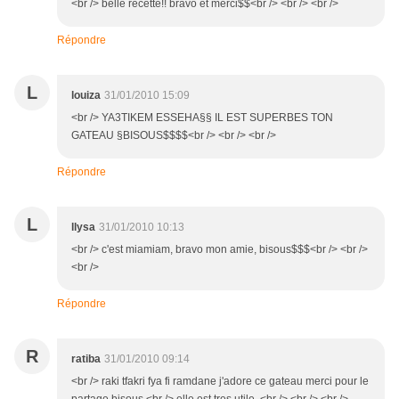
<br /> belle recette!! bravo et merci$$<br /> <br /> <br />
Répondre
L
louiza
31/01/2010 15:09
<br /> YA3TIKEM ESSEHA§§ IL EST SUPERBES TON
GATEAU §BISOUS$$$$<br /> <br /> <br />
Répondre
L
llysa
31/01/2010 10:13
<br /> c'est miamiam, bravo mon amie, bisous$$$<br /> <br />
<br />
Répondre
R
ratiba
31/01/2010 09:14
<br /> raki tfakri fya fi ramdane j'adore ce gateau merci pour le