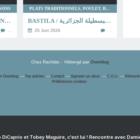
SSONS
PLATS TRADITIONNELS, POULET, BOUREKS
ADJIDJETTES DE SARDINES (BOULETTES DE SARDINES)
BASTILA / البسطيلة الجزائرية / / BSTILA / BESTILA
…
25 Juin 2026
…
Chez Rachida - Hébergé par
Overblog
ur Overblog
Top articles
Contact
Signaler un abus
C.G.U.
Rémunéra
Préférences cookies
 DiCaprio et Tobey Maguire, c'est lui ! Rencontre avec Dam