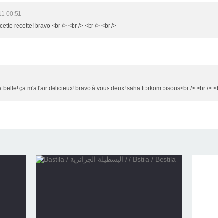
11 00:51
cette recette! bravo <br /> <br /> <br /> <br />
belle! ça m'a l'air délicieux! bravo à vous deux! saha ftorkom bisous<br /> <br /> <b