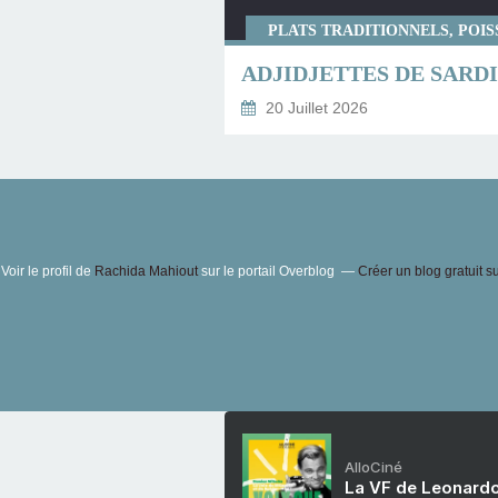
PLATS TRADITIONNELS, POI
20 Juillet 2026
Voir le profil de
Rachida Mahiout
sur le portail Overblog
Créer un blog gratuit s
AlloCiné
La VF de Leonardo