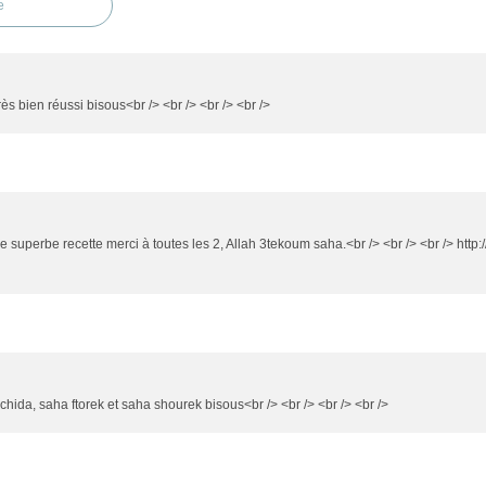
e
ès bien réussi bisous<br /> <br /> <br /> <br />
ne superbe recette merci à toutes les 2, Allah 3tekoum saha.<br /> <br /> <br /> ht
achida, saha ftorek et saha shourek bisous<br /> <br /> <br /> <br />