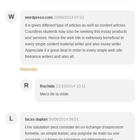
W
wordpress.com
20/09/2014 07:03
It is given different type of articles as well as content articles.
Countless students may also be seeking this essay products
and services. Hence the web site is extremely beneficial to
every single content material writer and also essay writer.
Appreciate it a great deal in order to every single web site
freelance writers and also all.
Répondre
R
Rachida
21/10/2014 10:11
Merci de la visite
L
lucas duplan
04/08/2014 09:51
Une salutation peut consister en un échange d'expression
formelle, un simple baiser, une poignée de main ou une
accolade. La forme de salutation est déterminée par