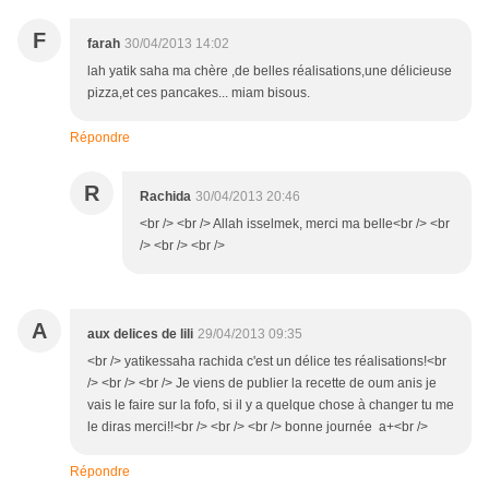
F
farah
30/04/2013 14:02
lah yatik saha ma chère ,de belles réalisations,une délicieuse
pizza,et ces pancakes... miam bisous.
Répondre
R
Rachida
30/04/2013 20:46
<br /> <br /> Allah isselmek, merci ma belle<br /> <br
/> <br /> <br />
A
aux delices de lili
29/04/2013 09:35
<br /> yatikessaha rachida c'est un délice tes réalisations!<br
/> <br /> <br /> Je viens de publier la recette de oum anis je
vais le faire sur la fofo, si il y a quelque chose à changer tu me
le diras merci!!<br /> <br /> <br /> bonne journée a+<br />
Répondre