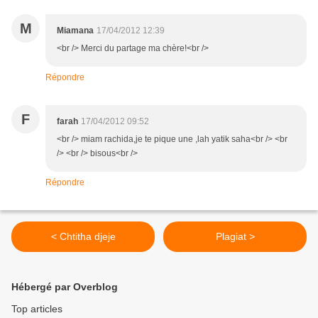
M
Miamana
17/04/2012 12:39
<br /> Merci du partage ma chère!<br />
Répondre
F
farah
17/04/2012 09:52
<br /> miam rachida,je te pique une ,lah yatik saha<br /> <br
/> <br /> bisous<br />
Répondre
< Chtitha djeje
Plagiat >
Hébergé par Overblog
Top articles