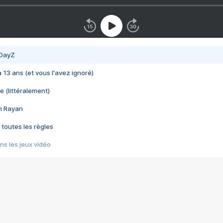
 DayZ
 a 13 ans (et vous l'avez ignoré)
e (littéralement)
im Rayan
 toutes les règles
s les jeux vidéo
us choquant de Rockstar ? - Le scandale BULLY
e plus moche de Steam
du RÊVE tourne au CAUCHEMAR
pendant 8 heures