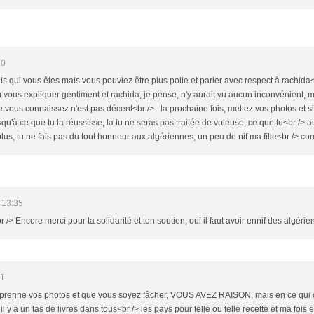
20
is qui vous êtes mais vous pouviez être plus polie et parler avec respect à rachida<b
u vous expliquer gentiment et rachida, je pense, n'y aurait vu aucun inconvénient, m
vous connaissez n'est pas décent<br /> la prochaine fois, mettez vos photos et si c
squ'à ce que tu la réussisse, la tu ne seras pas traitée de voleuse, ce que tu<br /> au
us, tu ne fais pas du tout honneur aux algériennes, un peu de nif ma fille<br /> cor
 13:35
br /> Encore merci pour ta solidarité et ton soutien, oui il faut avoir ennif des algérienn
11
on prenne vos photos et que vous soyez fâcher, VOUS AVEZ RAISON, mais en ce qui 
il y a un tas de livres dans tous<br /> les pays pour telle ou telle recette et ma fois 