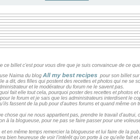
de
ce billet c'est pour vous dire que je suis convaincue de ce
que
All
my
best
recipes
use
Naima du blog
pour son billet sur
le a dit, des filles qui postent des recettes et photos qui ne se s
dministrateur et le modérateur du forum ne le savent pas.
i fait elle tout cela, pourquoi poster des recettes et photos et d
ur le forum et je sais que les administrateurs interdisent le cop
t qu'ils fassent de la pub pour d'autres forums et quand même on t
hose qui ne nous appartient pas, prendre le travail d'autrui, c'es
ion à la blogueuse, pour ne pas se faire passer pour une voleuse 
 et en même temps remercier la blogueuse et lui faire de la pub
era bien heureuse de voir l'intérêt qu'on porte à ce qu'elle fait et a