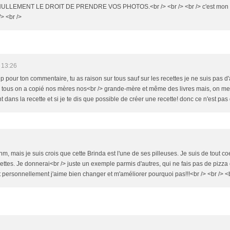
 NULLEMENT LE DROIT DE PRENDRE VOS PHOTOS.<br /> <br /> <br /> c'est mon avi
/> <br />
 13:26
 pour ton commentaire, tu as raison sur tous sauf sur les recettes je ne suis pas d'a
 tous on a copié nos mères nos<br /> grande-mère et même des livres mais, on met
ans la recette et si je te dis que possible de créer une recette! donc ce n'est pas d
m, mais je suis crois que cette Brinda est l'une de ses pilleuses. Je suis de tout 
ttes. Je donnerai<br /> juste un exemple parmis d'autres, qui ne fais pas de pizza c
 personnellement j'aime bien changer et m'améliorer pourquoi pas!!!<br /> <br /> <b