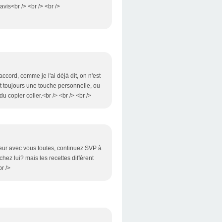
s<br /> <br /> <br />
ccord, comme je l'ai déjà dit, on n'est
 toujours une touche personnelle, ou
u copier coller.<br /> <br /> <br />
coeur avec vous toutes, continuez SVP à
hez lui? mais les recettes différent
r />