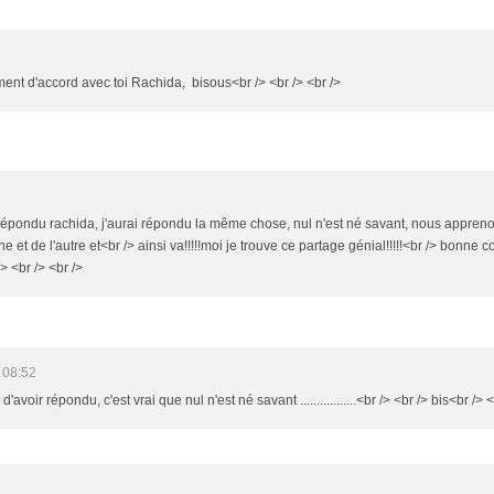
ement d'accord avec toi Rachida, bisous<br /> <br /> <br />
 répondu rachida, j'aurai répondu la même chose, nul n'est né savant, nous apprenon
ne et de l'autre et<br /> ainsi va!!!!!moi je trouve ce partage génial!!!!!<br /> bonne 
 <br /> <br />
 08:52
'avoir répondu, c'est vrai que nul n'est né savant .................<br /> <br /> bis<br /> <