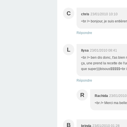
C
chris
23/01/2010 10:10
<br /> bonjour, je suis entièr
Répondre
L
llysa
23/01/2010 08:41
<br /> ben dis donc, t'as bien
ça, une prend la recette de l'u
que super)))bisous$$$$$<br />
Répondre
R
Rachida
23/01/2010
<br /> Merci ma belle d
B
brinda
23/01/2010 01:28