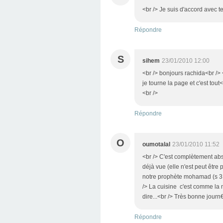
<br /> Je suis d'accord avec te
Répondre
S
sihem
23/01/2010 12:00
<br /> bonjours rachida<br /> 
je tourne la page et c'est tout
<br />
Répondre
O
oumotalal
23/01/2010 11:52
<br /> C'est complètement absu
déjà vue (elle n'est peut êtr
notre prophète mohamad (s 3 w 
/> La cuisine c'est comme la mu
dire...<br /> Très bonne journ€
Répondre