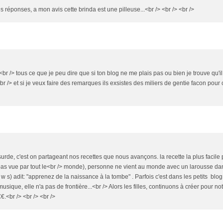
s réponses, a mon avis cette brinda est une pilleuse...<br /> <br /> <br />
<br /> tous ce que je peu dire que si ton blog ne me plais pas ou bien je trouve qu'i
<br /> et si je veux faire des remarques ils exsistes des miliers de gentie facon pour 
rde, c'est on partageant nos recettes que nous avançons. la recette la plus facile 
e pas vue par tout le<br /> monde), personne ne vient au monde avec un larousse dan
s) adit: "apprenez de la naissance à la tombe" . Parfois c'est dans les petits blog
sique, elle n'a pas de frontière...<br /> Alors les filles, continuons à créer pour not
€.<br /> <br /> <br />