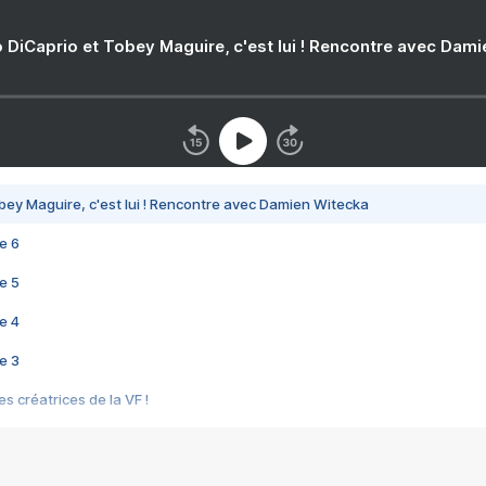
 DiCaprio et Tobey Maguire, c'est lui ! Rencontre avec Dam
bey Maguire, c'est lui ! Rencontre avec Damien Witecka
e 6
e 5
e 4
e 3
s créatrices de la VF !
e 2
e 1