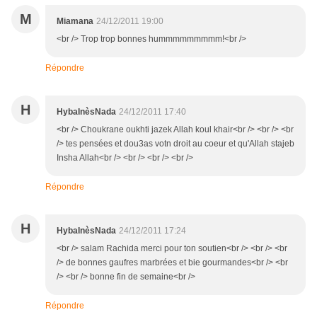
M
Miamana
24/12/2011 19:00
<br /> Trop trop bonnes hummmmmmmmm!<br />
Répondre
H
HybaInèsNada
24/12/2011 17:40
<br /> Choukrane oukhti jazek Allah koul khair<br /> <br /> <br
/> tes pensées et dou3as votn droit au coeur et qu'Allah stajeb
Insha Allah<br /> <br /> <br /> <br />
Répondre
H
HybaInèsNada
24/12/2011 17:24
<br /> salam Rachida merci pour ton soutien<br /> <br /> <br
/> de bonnes gaufres marbrées et bie gourmandes<br /> <br
/> <br /> bonne fin de semaine<br />
Répondre