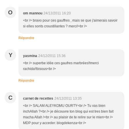
O
om mannou
24/12/2011 16:20
<br /> bravo pour ces gauffres , mais se que j'aimerais savoir
si elles sonts croustillantes ? merci!<br />
Répondre
Y
yasmina
24/12/2011 15:36
<br /> superbe idée ces gaufres marbrées!!merci
rachida!!bisous<br />
Répondre
C
carnet de recettes
24/12/2011 13:35
<br /> SALAM ALEYKOMU OURTY<br /> Tu vas bien
inchAllah ?<br /> je découvre ton blog qui est tres bien fait
macha Allah !<br /> au plaisir de te relire sur le mien<br />
MDP pour y acceder: blogdekenza<br />