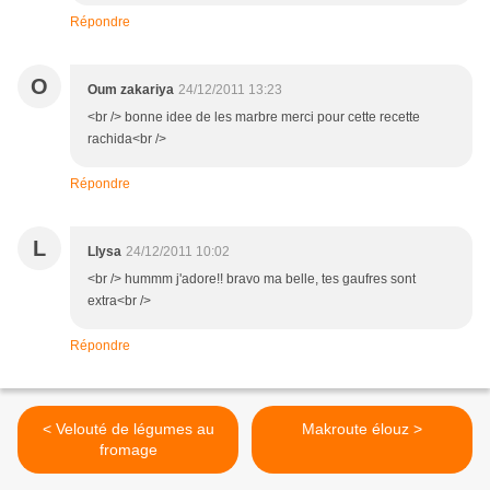
Répondre
O
Oum zakariya
24/12/2011 13:23
<br /> bonne idee de les marbre merci pour cette recette
rachida<br />
Répondre
L
Llysa
24/12/2011 10:02
<br /> hummm j'adore!! bravo ma belle, tes gaufres sont
extra<br />
Répondre
< Velouté de légumes au
Makroute élouz >
fromage