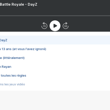
 Battle Royale - DayZ
 DayZ
 a 13 ans (et vous l'avez ignoré)
e (littéralement)
im Rayan
 toutes les règles
s les jeux vidéo
us choquant de Rockstar ? - Le scandale BULLY
e plus moche de Steam