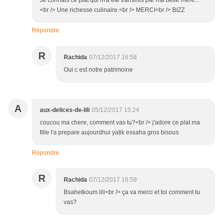
Je connais ce plat qui m'a été transmis par ma belle mère...
<br /> Une richesse culinaire.<br /> MERCI<br /> BIZZ
Répondre
R
Rachida
07/12/2017 16:58
Oui c est notre patrimoine
A
aux-delices-de-lili
05/12/2017 15:24
coucou ma chere, comment vas tu?<br /> j'adore ce plat ma
fille l'a prepare aujourdhui yatik essaha gros bisous
Répondre
R
Rachida
07/12/2017 16:59
Bsahetkoum lili<br /> ça va merci et toi comment tu
vas?