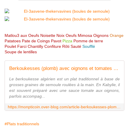
Matlou3 aux Oeufs
Noisette
Noix
Oeufs Mimosa
Oignons
Orange
Patatoes
Pate de Coings
Pavot
Pizza
Pomme de terre
Poulet Farci
Chantilly
Confiture
Rôti
Sauté
Soufflé
Soupe de lentilles
Berkoukesses (plomb) avec oignons et tomates - Recettes Algériennes et d'ailleurs
Le berkoukesse algérien est un plat traditionnel à base de
grosses graines de semoule roulées à la main. En Kabylie, il
est souvent préparé avec une sauce tomate aux oignons,
parfois accompag...
https://monpticoin.over-blog.com/article-berkoukesses-plomb-avec-oignons-et-tomates-118203957.html
#Plats traditionnels