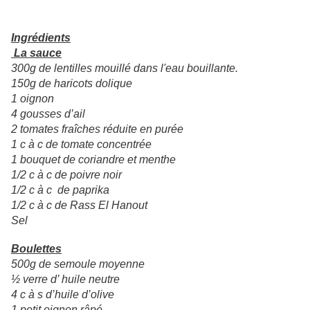
Ingrédients
La sauce
300g de lentilles mouillé dans l'eau bouillante.
150g de haricots dolique
1 oignon
4 gousses d’ail
2 tomates fraîches réduite en purée
1 c à c de tomate concentrée
1 bouquet de coriandre et menthe
1/2 c à c de poivre noir
1/2 c à c de paprika
1/2 c à c de Rass El Hanout
Sel
Boulettes
500g de semoule moyenne
½ verre d’ huile neutre
4 c à s d’huile d’olive
1 petit oignon râpé