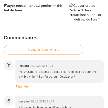
F'tayer croustillant au poulet == défi
bal du livre
Commentaires
Ajouter un commentaire
Y
Yousra
04/12/2012 17:03
<br /> J'adore la dolma de cette façon elle est trop bonne<br
/> <br /> <br /> Bon fin de journée,bizz<br />
Répondre
S
sorawel
03/12/2012 21:07
<br /> un plat bien complet! merci!<br />