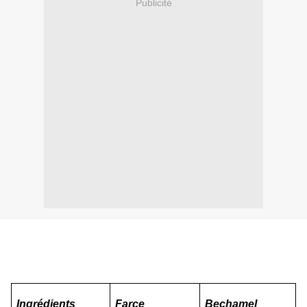
Publicité
I
ngrédients
Farce
Bechamel