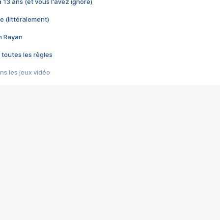
 a 13 ans (et vous l'avez ignoré)
e (littéralement)
im Rayan
 toutes les règles
s les jeux vidéo
us choquant de Rockstar ? - Le scandale BULLY
e plus moche de Steam
du RÊVE tourne au CAUCHEMAR
pendant 8 heures
it… à tort
umiliés par un jeu vidéo
ire - Final Fantasy 8
ti un empire - Age of Empires