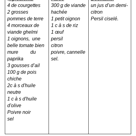
4 de courgettes
300 g de viande
un jus d’un demi-
2 grosses
hachée
citron
pommes de terre
1 petit oignon
Persil ciselé.
4 morceaux de
1 c à s de riz
viande ghelmi
1 œuf
1 oignons, une
persil
belle tomate bien
citron
mure du
poivre, cannelle
paprika
sel.
3 gousses d’ail
100 g de pois
chiche
2c à s d'huile
neutre
1 c à s d'huile
d'olive
Poivre noir
sel