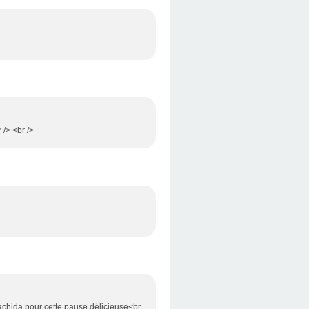
 /> <br />
achida pour cette pause délicieuse<br