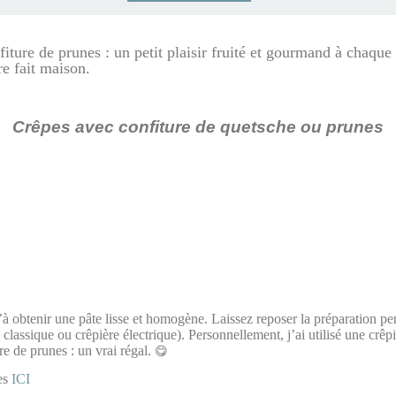
fiture de prunes : un petit plaisir fruité et gourmand à chaque
re fait maison.
Crêpes avec confiture de quetsche ou prunes
’à obtenir une pâte lisse et homogène. Laissez reposer la préparation pe
 classique ou crêpière électrique). Personnellement, j’ai utilisé une crêpi
re de prunes : un vrai régal.
😋
nes
ICI