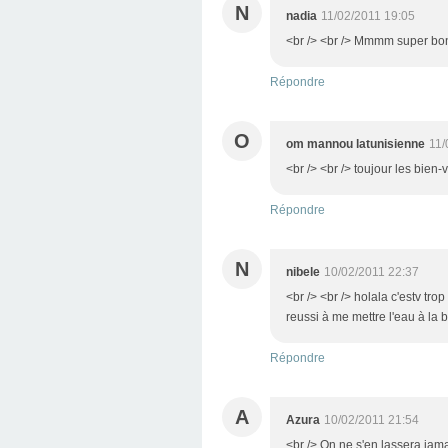
N
nadia
11/02/2011 19:05
<br /> <br /> Mmmm super bon,
Répondre
O
om mannou latunisienne
11/
<br /> <br /> toujour les bien
Répondre
N
nibele
10/02/2011 22:37
<br /> <br /> holala c'estv tro
reussi à me mettre l'eau à la b
Répondre
A
Azura
10/02/2011 21:54
<br /> On ne s'en lassera jama