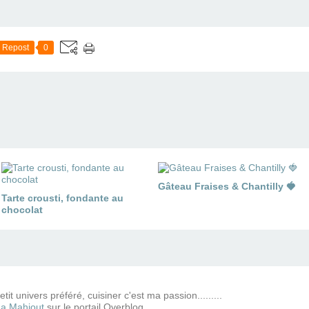
Repost
0
Gâteau Fraises & Chantilly 🍓
Tarte crousti, fondante au
chocolat
tit univers préféré, cuisiner c'est ma passion.........
a Mahiout
sur le portail Overblog