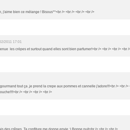
 j'aime bien ce mélange ! Bisous**<br /> <br /> <br /> <br />
02/2011 17:01
-venue les crèpes et surtout quand elles sont bien parfumer!<br /> <br /> <br /> <br /
p gourmand tout ça ,je prend la crepe aux pommes et cannelle j'adore!!!<br /> <br /> <b
ouche!!!!<br /> <br /> <br /> <br />
is des crêpes. Ta confiture me donne envie :) Bonne nuit<br /> <br /> <br />