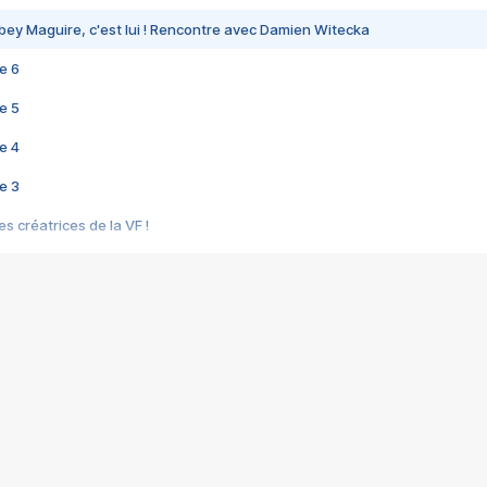
bey Maguire, c'est lui ! Rencontre avec Damien Witecka
e 6
e 5
e 4
e 3
s créatrices de la VF !
e 2
e 1
e Mektoub My Love arrive enfin ! Rencontre avec Shaïn Boumedine et Sal
i : après Toni en famille
elle réalise le bouleversant Dites lui que je l'aime
ais ! Rencontre autour de Vie privée de Rebecca Zlotowski