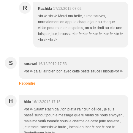
R
Rachida
17/12/2012 07:02
<br /> <br /> Merci ma belle, tu me sauves,
normalement on appuie chaque jour ou chaque
visite pour monter les points, on a le droit au clic une
fois par jour, broussa.<br /> <br /> <br /> <br /> <br />
<br /> <br />
S
sorawel
16/12/2012 17:53
<br /> ça a l air bien bon avec cette petite sauce!! bisous<br />
Répondre
H
hido
16/12/2012 17:15
<br /> Salam Rachida , ton plat a l'air d'un délice , je suis
passé surtout pour le message que tu viens de nous envoyer ,
mais me voilà tombée sous le charme de cette jolie assiette ,
je testerai sans<br /> faute , inchallah !<br /> <br /> <br />