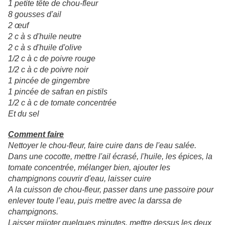
1 petite tête de chou-fleur
8 gousses d'ail
2 œuf
2 c à s d'huile neutre
2 c à s d'huile d'olive
1/2 c à c de poivre rouge
1/2 c à c de poivre noir
1 pincée de gingembre
1 pincée de safran en pistils
1/2 c à c de tomate concentrée
Et du sel
Comment faire
Nettoyer le chou-fleur, faire cuire dans de l'eau salée.
Dans une cocotte, mettre l'ail écrasé, l'huile, les épices, la
tomate concentrée, mélanger bien, a
jouter les
champignons couvrir d'eau, laisser cuire
A la cuisson de chou-fleur, passer dans une passoire pour
enlever toute l’eau, puis mettre avec la darssa de
champignons.
Laisser mijoter quelques minutes, m
ettre dessus les deux