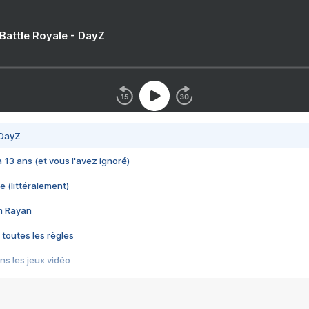
 Battle Royale - DayZ
 DayZ
 a 13 ans (et vous l'avez ignoré)
e (littéralement)
im Rayan
 toutes les règles
s les jeux vidéo
us choquant de Rockstar ? - Le scandale BULLY