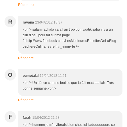
Répondre
R
rayana
23/04/2012 18:37
<br /> salam rachida ca a l air trop bon yaatik saha il y a un
clin d oeil pour toi sur ma page
fb http://www.facebook.com/LesMeilleuresRecettesDeLaBlog
osphereCulinaire?ref=tn_tnmn<br />
Répondre
O
oumotalal
16/04/2012 11:51
<br /> Un délice comme tout ce que tu fait machaallah. Très
bonne semaine.<br />
Répondre
F
farah
15/04/2012 21:28
<br /> hummm je m'inviterais bien chez toi j'adooooooore ce