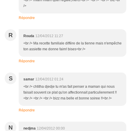
<br /> miam miam quel régale,merci<br /> <br /> <br /> biz<br
/>
Répondre
R
Rouda
12/04/2012 11:27
<br /> Ma recette familiale diffère de la tienne mais n'empêche
ton assiette me donne faim! bises<br />
Répondre
S
samar
12/04/2012 01:24
<br /> chtitha djedje tu m'as fait penser a maman qui nous
faisait souvent ce plat qu'on affectionnait particulierement !!
<br /> <br /> <br /> bizz ma belle et bonne soiree !!<br />
Répondre
N
nedjma
12/04/2012 00:00