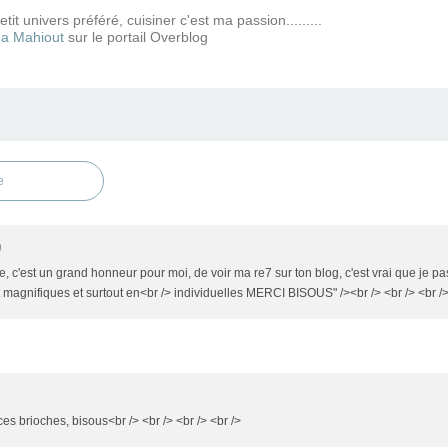
tit univers préféré, cuisiner c'est ma passion.........
a Mahiout
sur le portail Overblog
e
9
e, c'est un grand honneur pour moi, de voir ma re7 sur ton blog, c'est vrai que je pa
 magnifiques et surtout en<br /> individuelles MERCI BISOUS" /><br /> <br /> <br />
ces brioches, bisous<br /> <br /> <br /> <br />