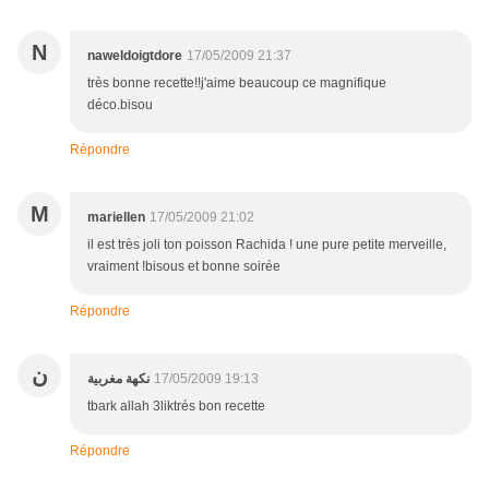
N
naweldoigtdore
17/05/2009 21:37
très bonne recette!!j'aime beaucoup ce magnifique
déco.bisou
Répondre
M
mariellen
17/05/2009 21:02
il est très joli ton poisson Rachida ! une pure petite merveille,
vraiment !bisous et bonne soirée
Répondre
ن
نكهة مغربية
17/05/2009 19:13
tbark allah 3liktrés bon recette
Répondre