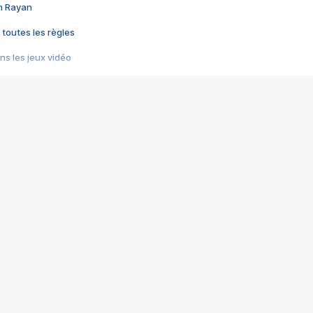
im Rayan
 toutes les règles
s les jeux vidéo
us choquant de Rockstar ? - Le scandale BULLY
e plus moche de Steam
du RÊVE tourne au CAUCHEMAR
pendant 8 heures
it… à tort
umiliés par un jeu vidéo
ire - Final Fantasy 8
ti un empire - Age of Empires
story DOFUS
tard, il crée l'un des pires jeux de tous les temps, MindsEye.