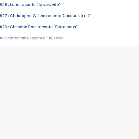
28 : Lorie raconte "Je vais vite"
#27 : Christophe Willem raconte "Jacques a dit"
#26 : Chimène Badi raconte "Entre nous"
#25 : Indochine raconte "3e sexe"
#24 : Zaho raconte "C'est chelou"
#23 : Patrick Bruel raconte "Au café des délices"
#22 : Kyo raconte "Le chemin"
#21 : Nolwenn Leroy raconte "Cassé"
#20 : Patrick Hernandez raconte "Born to be alive"
#19 : Lorie raconte "Près de moi"
#18 : Michael Jones raconte "A nos actes manqués" (avec Jean-Jacque
#17 : Khaled raconte "Aïcha"
#16 : Corneille raconte "Parce qu'on vient de loin"