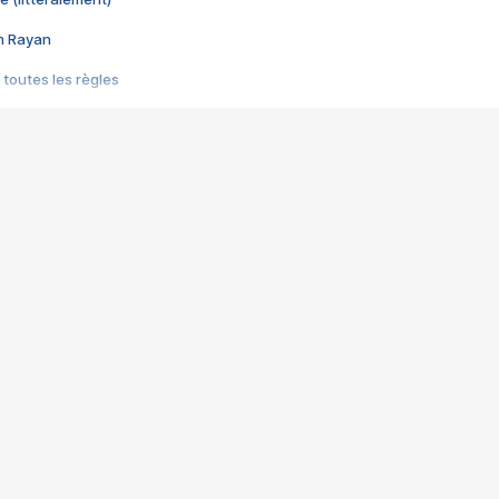
im Rayan
 toutes les règles
s les jeux vidéo
us choquant de Rockstar ? - Le scandale BULLY
e plus moche de Steam
du RÊVE tourne au CAUCHEMAR
pendant 8 heures
it… à tort
umiliés par un jeu vidéo
ire - Final Fantasy 8
ti un empire - Age of Empires
story DOFUS