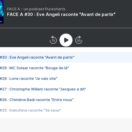
FACE A - un podcast Purecharts
FACE A #30 : Eve Angeli raconte "Avant de partir"
#30 : Eve Angeli raconte "Avant de partir"
#29 : MC Solaar raconte "Bouge de là"
28 : Lorie raconte "Je vais vite"
#27 : Christophe Willem raconte "Jacques a dit"
#26 : Chimène Badi raconte "Entre nous"
#25 : Indochine raconte "3e sexe"
#24 : Zaho raconte "C'est chelou"
#23 : Patrick Bruel raconte "Au café des délices"