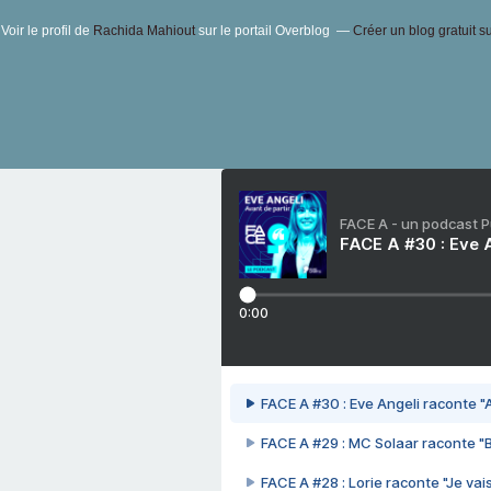
Voir le profil de
Rachida Mahiout
sur le portail Overblog
Créer un blog gratuit s
FACE A - un podcast 
FACE A #30 : Eve A
0:00
FACE A #30 : Eve Angeli raconte "A
FACE A #29 : MC Solaar raconte "
FACE A #28 : Lorie raconte "Je vais