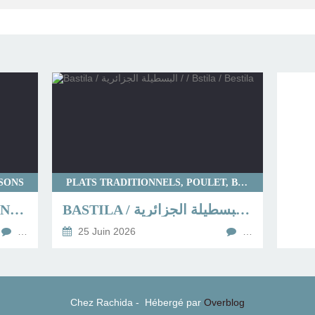
SSONS
PLATS TRADITIONNELS, POULET, BOUREKS
ADJIDJETTES DE SARDINES (BOULETTES DE SARDINES)
BASTILA / البسطيلة الجزائرية / / BSTILA / BESTILA
…
25 Juin 2026
…
Chez Rachida - Hébergé par
Overblog