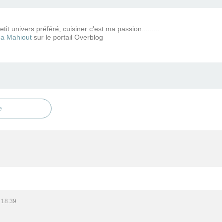
tit univers préféré, cuisiner c'est ma passion.........
a Mahiout
sur le portail Overblog
e
 18:39