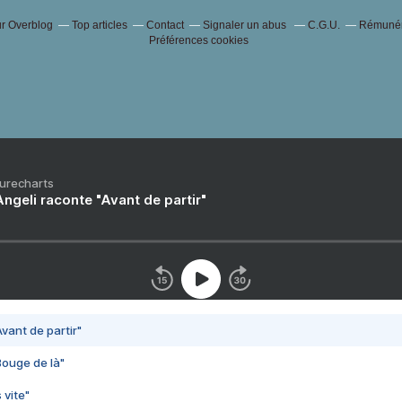
ur Overblog
Top articles
Contact
Signaler un abus
C.G.U.
Rémunéra
Préférences cookies
Purecharts
ngeli raconte "Avant de partir"
vant de partir"
Bouge de là"
 vite"