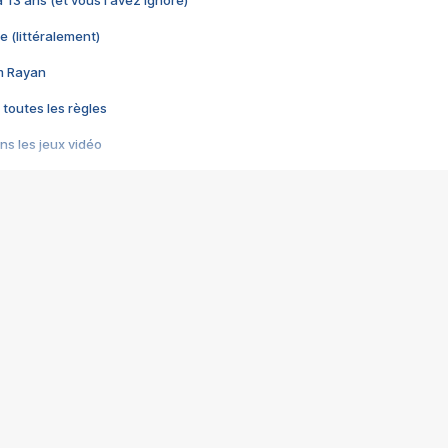
 a 13 ans (et vous l'avez ignoré)
e (littéralement)
im Rayan
 toutes les règles
s les jeux vidéo
us choquant de Rockstar ? - Le scandale BULLY
e plus moche de Steam
du RÊVE tourne au CAUCHEMAR
pendant 8 heures
it… à tort
umiliés par un jeu vidéo
ire - Final Fantasy 8
ti un empire - Age of Empires