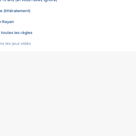
e (littéralement)
im Rayan
 toutes les règles
s les jeux vidéo
us choquant de Rockstar ? - Le scandale BULLY
e plus moche de Steam
du RÊVE tourne au CAUCHEMAR
pendant 8 heures
it… à tort
umiliés par un jeu vidéo
ire - Final Fantasy 8
ti un empire - Age of Empires