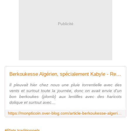
Publicité
Berkoukesse Algérien, spécialement Kabyle - Recettes Algériennes et d'ailleurs
Il pleuvait hier chez nous une pluie torrentielle avec des
vents et surtout toute la journée, donc on avait envie d'un
bon berkoukes (plomb) aux lentilles avec des haricots
dolique et surtout avec...
https://monpticoin.over-blog.com/article-berkoukesse-algerien-specialement-kabyle-89586910.html
#Plats traditionnels