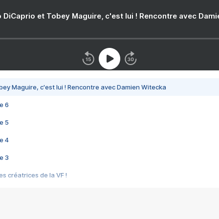
 DiCaprio et Tobey Maguire, c'est lui ! Rencontre avec Dam
bey Maguire, c'est lui ! Rencontre avec Damien Witecka
e 6
e 5
e 4
e 3
s créatrices de la VF !
e 2
e 1